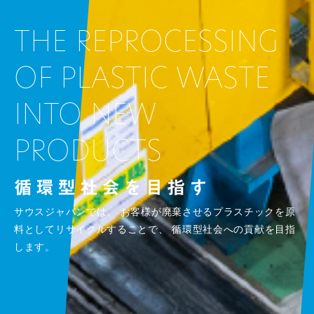
THE REPROCESSING
OF
PLASTIC WASTE
INTO
NEW
PRODUCTS
循環型社会を目指す
サウスジャパンでは、
お客様が廃棄させるプラスチックを原
料としてリサイクルすることで、
循環型社会への貢献を目指
します。